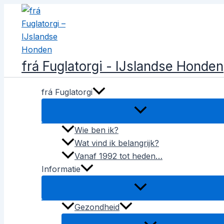
Ga
naar
de
inhoud
frá Fuglatorgi - IJslandse Honden
frá Fuglatorgi
Wie ben ik?
Wat vind ik belangrijk?
Vanaf 1992 tot heden…
Informatie
Gezondheid